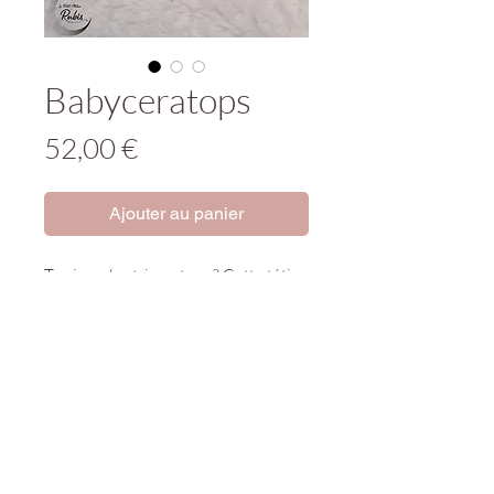
Babyceratops
Prix
52,00 €
Ajouter au panier
Tu aimes les triceratops ? Cette tétine
est pour toi !
Tenir hors de portée des enfants.
Produit incluant de petites pièces
susceptibles d'être ingérées, de
causer étouffement, ingestion...