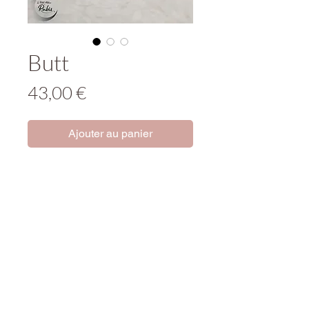
Butt
Prix
43,00 €
Ajouter au panier
Qui l'adoptera ?
Tenir hors de portée des enfants.
Produit incluant de petites pièces
susceptibles d'être ingérées, de
causer étouffement, ingestion...