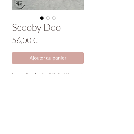
Scooby Doo
Prix
56,00 €
Ajouter au panier
Fan de Scooby Doo ? Cette tétine est
pour toi !
Tenir hors de portée des enfants.
Produit incluant de petites pièces
susceptibles d'être ingérées, de
causer étouffement, ingestion...